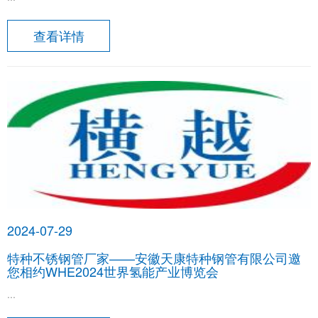
查看详情
2024-07-29
特种不锈钢管厂家——安徽天康特种钢管有限公司邀
您相约WHE2024世界氢能产业博览会
...