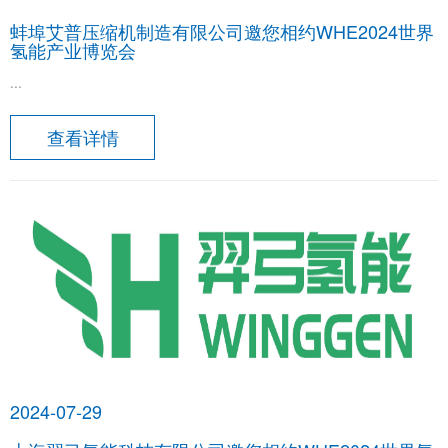
蚌埠艾普压缩机制造有限公司邀您相约WHE2024世界
氢能产业博览会
...
查看详情
2024-07-29