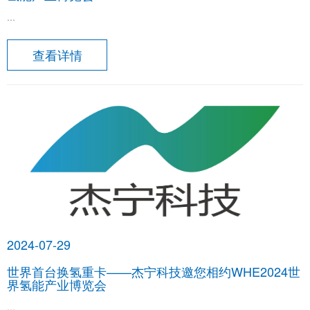
...
查看详情
2024-07-29
世界首台换氢重卡——杰宁科技邀您相约WHE2024世
界氢能产业博览会
...