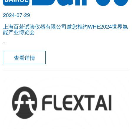
2024-07-29
上海百若试验仪器有限公司邀您相约WHE2024世界氢
能产业博览会
...
查看详情