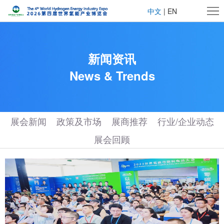
首
中文
|
EN
页
关
新闻资讯
于
展
News & Trends
WHE
商
观
中
众
新
展会新闻
政策及市场
展商推荐
行业/企业动态
心
中
闻
媒
展会回顾
心
资
体
下
讯
中
载
联
心
中
系
心
我