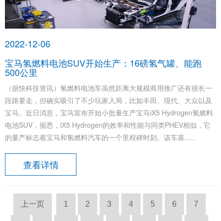
2022-12-06
宝马氢燃料电池SUV开始生产：16磅氢气罐、能跑
500公里
（据快科技资讯）氢燃料电池车虽然距离大规模商用推广还有很长一
段路要走，但确实吸引了不少玩家入局，比如丰田、现代、大众以及
宝马。近日消息，宝马宣布开始小批量生产宝马iX5 Hydrogen氢燃料
电池SUV，据悉，iX5 Hydrogen的效率和性能与同类PHEV相似，它
的量产标志着宝马和氢燃料汽车的一个里程碑时刻。该车基......
查看详情
上一页
1
2
3
4
5
6
7